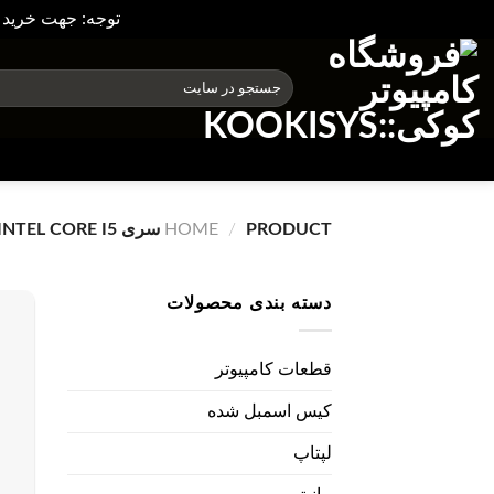
توجه: جهت خرید 
ه
حتوا
Search
for:
روید
PRODUCT سری CPU
/
HOME
INTEL CORE I5 نسل 
دسته بندی محصولات
قطعات کامپیوتر
کیس اسمبل شده
لپتاپ